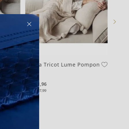
Manta Tricot Lume Pompon
R$
971
,
96
9
R$
107
,
99