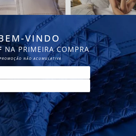
BEM-VINDO
F
NA PRIMEIRA COMPRA
PROMOÇÃO NÃO ACUMULATIVA
Dolcezza Arabelle
Kit Lignagio
lgodão Cetim 300
CADASTRE-SE
2
R$
1
.
235
,
95
2
10
R$
123
,
59