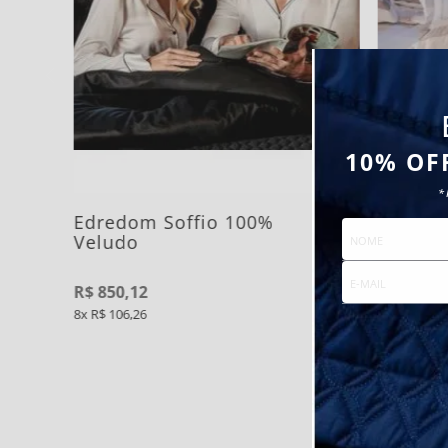
10% OF
*
Edredom Soffio 100%
Fronha 
Veludo
100% A
fios
R$
850
,
12
R$
110
,
5
8
R$
106
,
26
1
R$
110
,
5