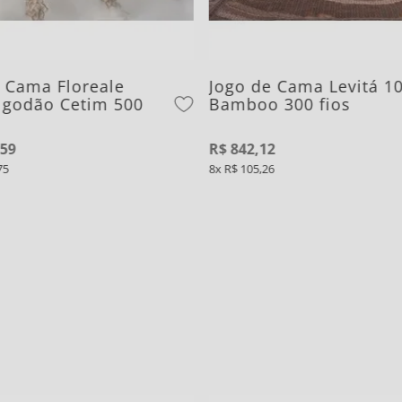
 Cama Floreale
Jogo de Cama Levitá 1
lgodão Cetim 500
Bamboo 300 fios
59
R$
842
,
12
75
8
R$
105
,
26