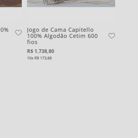
00%
Jogo de Cama Capitello
100% Algodão Cetim 600
fios
R$
1
.
738
,
80
10
R$
173
,
88