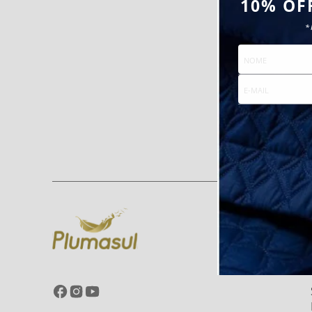
10% OF
*