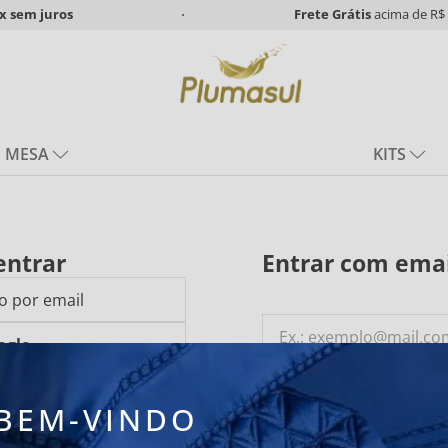
x
sem juros
Frete Grátis
acima de R$ 
MESA
KITS
entrar
Entrar com emai
o por email
ogle
BEM-VINDO