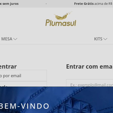
x
sem juros
Frete Grátis
acima de R$ 
MESA
KITS
entrar
Entrar com emai
o por email
ogle
BEM-VINDO