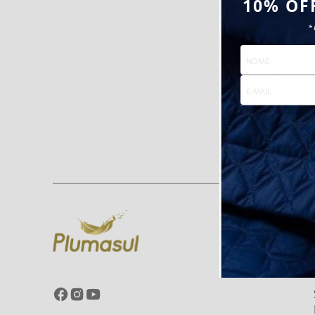
10% OF
*