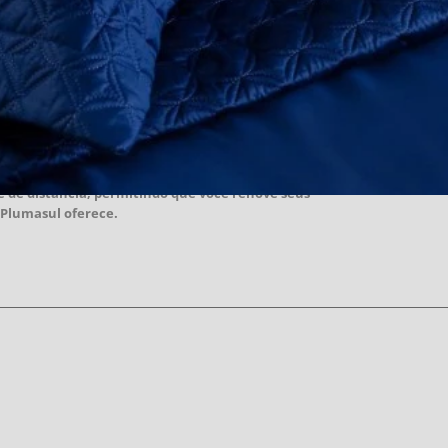
l ainda mais perto de você. A mesma excelência que nos
e de distância, permitindo que você renove seus
 Plumasul oferece.