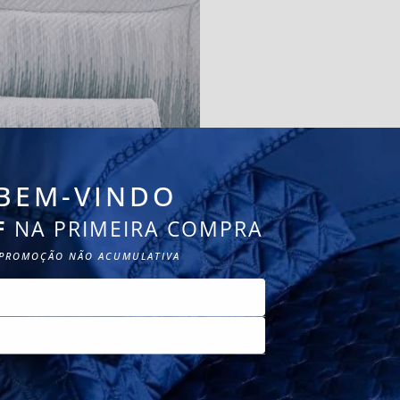
BEM-VINDO
F
NA PRIMEIRA COMPRA
PROMOÇÃO NÃO ACUMULATIVA
 Leito Urban Garden
ronha 100% Algodão
400 fios
56
CADASTRE-SE
,
69