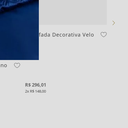
Almofada Decorativa Velo
ino
R$
296
,
01
2
R$
148
,
00