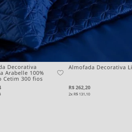
da Decorativa
Almofada Decorativa L
a Arabelle 100%
 Cetim 300 fios
4
R$
262
,
20
4
2
R$
131
,
10