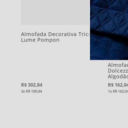
Almofada Decorativa Tricot
Lume Pompon
Almofa
Dolcezz
Algodão
R$
302
,
84
R$
162
,
0
3
R$
100
,
94
1
R$
162
,
0