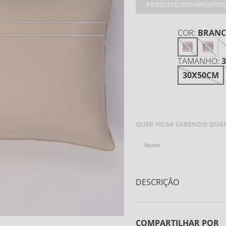
PRODUTO INDISPONÍVE
COR
:
BRAN
TAMANHO
:
30X50CM
AVISE-ME QUANDO C
QUER FICAR SABENDO QUAN
DESCRIÇÃO
Almofada Decorativa Premium
Fendi
COMPARTILHAR POR