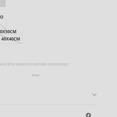
L
CO
30X50CM
40X40CM
HEGAR
DO ESTE PRODUTO ESTIVER DISPONÍVEL?
ENVIAR
 Harmonious 100% Algodão Cetim 300 fios - Cor