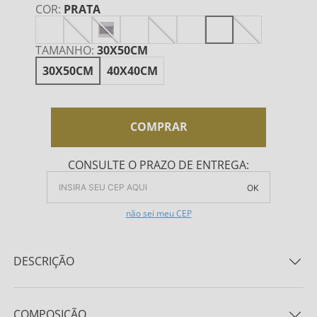
COR
:
PRATA
TAMANHO
:
30X50CM
30X50CM
40X40CM
COMPRAR
CONSULTE O PRAZO DE ENTREGA:
OK
não sei meu CEP
DESCRIÇÃO
Almofada Decorativa Raggio Di Luna Firefly 100%
Algodão Cetim 500 fios
COMPOSIÇÃO