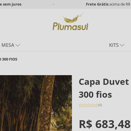
x
sem juros
Frete Grátis
acima de R$ 
MESA
KITS
 300 FIOS
Capa Duvet
300 fios
(
0
)
R$
683
,
48