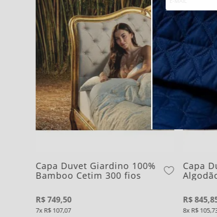
Capa Duvet Giardino 100%
Capa D
Bamboo Cetim 300 fios
Algodão
R$
749
,
50
R$
845
,
8
7
R$
107
,
07
8
R$
105
,
7