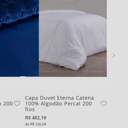
Capa Duvet Eterna Catena
o 200
100% Algodão Percal 200
fios
R$
482
,
19
4
R$
120
,
54