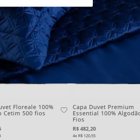
CADASTRE-SE
uvet Floreale 100%
Capa Duvet Premium
 Cetim 500 fios
Essential 100% Algodã
Fios
5
R$
482
,
20
3
4
R$
120
,
55