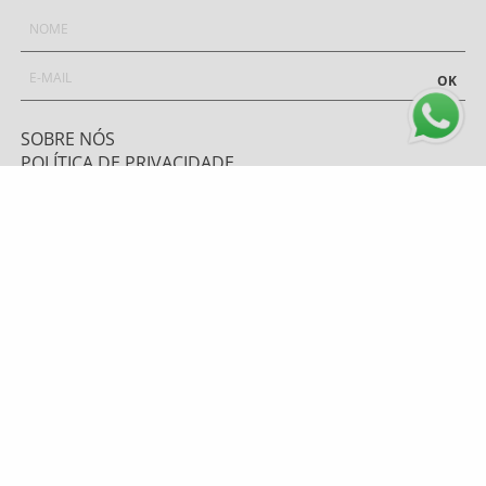
OK
SOBRE NÓS
POLÍTICA DE PRIVACIDADE
COMO COMPRAR
TROCA E DEVOLUÇÃO
PAGAMENTOS
FRETE E ENVIO
ATENDIMENTO
0800 643 1919 - (48) 9 9669.7156
TELEVENDAS: (48) 9 9628-6067
atendimento@mzplumasul.com.br
Segunda-feira a Sexta-feira
08:00h às 17:00h
FORMAS DE PAGAMENTO