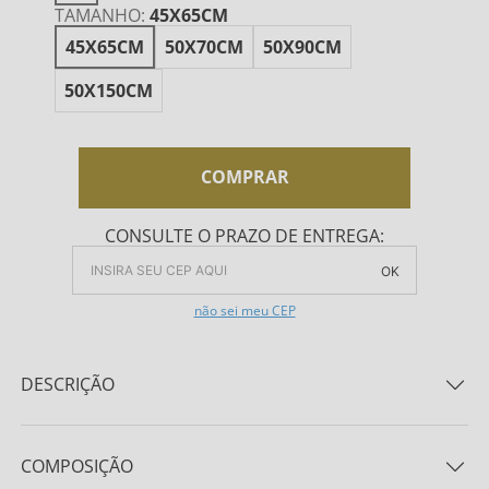
TAMANHO
:
45X65CM
45X65CM
50X70CM
50X90CM
50X150CM
COMPRAR
CONSULTE O PRAZO DE ENTREGA:
OK
não sei meu CEP
DESCRIÇÃO
Capa para travesseiro confeccionada em algodão 180
fios, tecelagem nobre de alta qualidade característica
COMPOSIÇÃO
pelo toque macio e por ser resistente à borboto. O