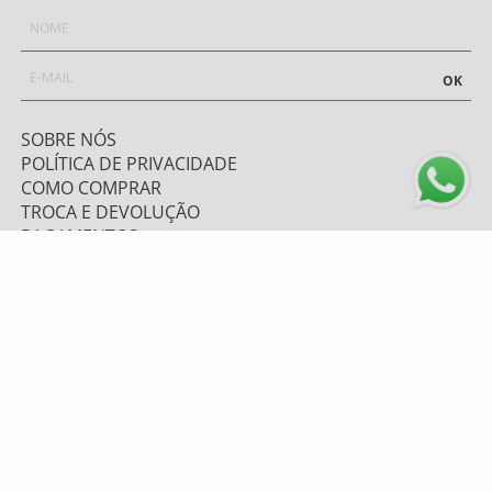
OK
SOBRE NÓS
POLÍTICA DE PRIVACIDADE
COMO COMPRAR
TROCA E DEVOLUÇÃO
PAGAMENTOS
FRETE E ENVIO
ATENDIMENTO
0800 643 1919 - (48) 9 9669.7156
TELEVENDAS: (48) 9 9628-6067
atendimento@mzplumasul.com.br
Segunda-feira a Sexta-feira
08:00h às 17:00h
FORMAS DE PAGAMENTO