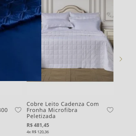
m
Cobre Leito Cadenza Com
300
Fronha Microfibra
Peletizada
R$
481
,
45
4
R$
120
,
36