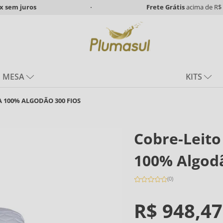
x
sem juros
Frete Grátis
acima de R$ 
MESA
KITS
 100% ALGODÃO 300 FIOS
Cobre-Leit
100% Algodã
(
0
)
R$
948
,
47