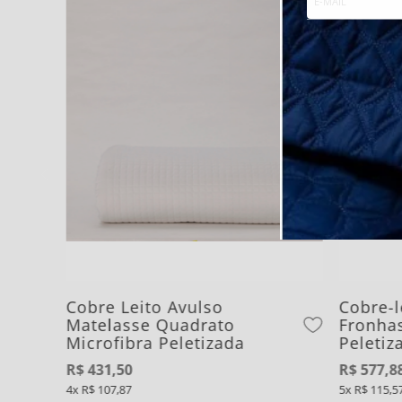
Cobre Leito Avulso
Cobre-
Matelasse Quadrato
Fronhas
Microfibra Peletizada
Peletiz
R$
431
,
50
R$
577
,
8
4
R$
107
,
87
5
R$
115
,
5