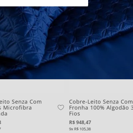
CADASTRE-SE
leito Senza Com
Cobre-Leito Senza Co
 Microfibra
Fronha 100% Algodão 
ada
Fios
8
R$
948
,
47
7
9
R$
105
,
38