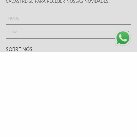
CADASTRE-SE PARA RECEBER NOSSAS NOVIDADES.
OK
SOBRE NÓS
POLÍTICA DE PRIVACIDADE
COMO COMPRAR
TROCA E DEVOLUÇÃO
PAGAMENTOS
FRETE E ENVIO
ATENDIMENTO
0800 643 1919 - (48) 9 9669.7156
TELEVENDAS: (48) 9 9628-6067
atendimento@mzplumasul.com.br
Segunda-feira a Sexta-feira
08:00h às 17:00h