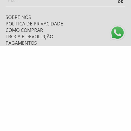
OK
SOBRE NÓS
POLÍTICA DE PRIVACIDADE
COMO COMPRAR
TROCA E DEVOLUÇÃO
PAGAMENTOS
FRETE E ENVIO
ATENDIMENTO
0800 643 1919 - (48) 9 9669.7156
TELEVENDAS: (48) 9 9628-6067
atendimento@mzplumasul.com.br
Segunda-feira a Sexta-feira
08:00h às 17:00h
FORMAS DE PAGAMENTO