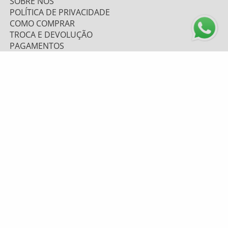
SOBRE NÓS
POLÍTICA DE PRIVACIDADE
COMO COMPRAR
TROCA E DEVOLUÇÃO
PAGAMENTOS
FRETE E ENVIO
ATENDIMENTO
0800 643 1919 - (48) 9 9669.7156
TELEVENDAS: (48) 9 9628-6067
atendimento@mzplumasul.com.br
Segunda-feira a Sexta-feira
08:00h às 17:00h
FORMAS DE PAGAMENTO
PLUMASUL
CNPJ: 04.263.920/0001-53
RUA GETÚLIO LUIZ FERNANDES, 1063
BELA VISTA - GRAVATAL/SC