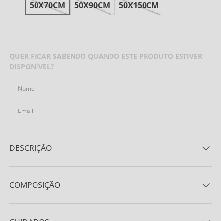
50X70CM
50X90CM
50X150CM
AVISE-ME QUANDO CHEGAR
QUER FICAR SABENDO QUANDO ESTE PRODUTO ESTIVER
DISPONÍVEL?
ENVIAR
DESCRIÇÃO
A coleção Comfy chega para afirmar que elegância e
conforto podem andar juntos. São 100% algodão cetim
COMPOSIÇÃO
500 fios que possuem um toque macio e suave, foram
pensados exclusivamente para acolher o corpo
Tecido 100% Algodão / Cetim 500 Fios
durante o sono e trazer maior aconchego às noites.