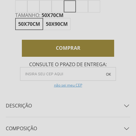
TAMANHO
:
50X70CM
50X70CM
50X90CM
COMPRAR
CONSULTE O PRAZO DE ENTREGA:
OK
não sei meu CEP
DESCRIÇÃO
Celebrando a doce harmonia entre a leveza e a
elegância, a coleção NATU é uma expressão daquilo
COMPOSIÇÃO
que você precisa para tornar as suas noites de sono