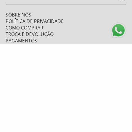
SOBRE NÓS
POLÍTICA DE PRIVACIDADE
COMO COMPRAR
TROCA E DEVOLUÇÃO
PAGAMENTOS
FRETE E ENVIO
ATENDIMENTO
0800 643 1919 - (48) 9 9669.7156
TELEVENDAS: (48) 9 9628-6067
atendimento@mzplumasul.com.br
Segunda-feira a Sexta-feira
08:00h às 17:00h
FORMAS DE PAGAMENTO
PLUMASUL