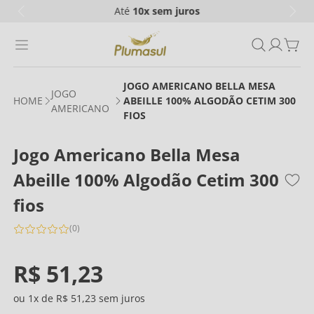
Até
10x
sem juros
JOGO AMERICANO BELLA MESA
JOGO
ABEILLE 100% ALGODÃO CETIM 300
AMERICANO
FIOS
Jogo Americano Bella Mesa
Abeille 100% Algodão Cetim 300
fios
(
0
)
R$
51
,
23
1
R$
51
,
23