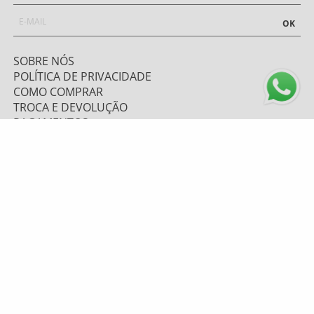
OK
SOBRE NÓS
POLÍTICA DE PRIVACIDADE
COMO COMPRAR
TROCA E DEVOLUÇÃO
PAGAMENTOS
FRETE E ENVIO
ATENDIMENTO
0800 643 1919 - (48) 9 9669.7156
TELEVENDAS: (48) 9 9628-6067
atendimento@mzplumasul.com.br
Segunda-feira a Sexta-feira
08:00h às 17:00h
FORMAS DE PAGAMENTO