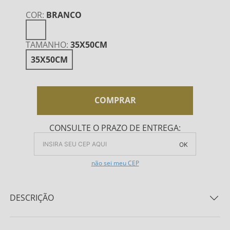
COR
:
BRANCO
TAMANHO
:
35X50CM
35X50CM
COMPRAR
CONSULTE O PRAZO DE ENTREGA:
OK
não sei meu CEP
DESCRIÇÃO
Jogo Americano Bella Mesa Abeille 100% Algodão