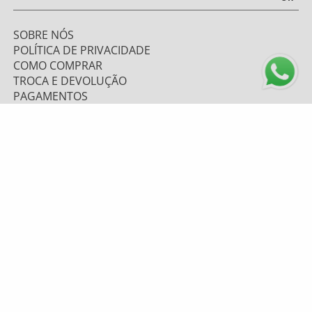
SOBRE NÓS
POLÍTICA DE PRIVACIDADE
COMO COMPRAR
TROCA E DEVOLUÇÃO
PAGAMENTOS
FRETE E ENVIO
ATENDIMENTO
0800 643 1919 - (48) 9 9669.7156
TELEVENDAS: (48) 9 9628-6067
atendimento@mzplumasul.com.br
Segunda-feira a Sexta-feira
08:00h às 17:00h
FORMAS DE PAGAMENTO
PLUMASUL