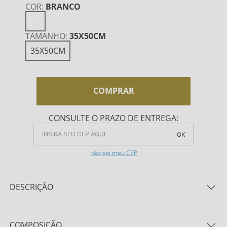
COR
:
BRANCO
TAMANHO
:
35X50CM
35X50CM
COMPRAR
CONSULTE O PRAZO DE ENTREGA:
OK
não sei meu CEP
DESCRIÇÃO
Jogo Americano Bella Mesa Ciliegia 100% Algodão
Percal 200 fios
COMPOSIÇÃO