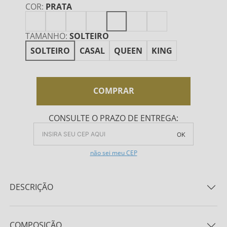
COR
:
PRATA
TAMANHO
:
SOLTEIRO
SOLTEIRO
CASAL
QUEEN
KING
COMPRAR
CONSULTE O PRAZO DE ENTREGA:
OK
não sei meu CEP
DESCRIÇÃO
Celebrando a doce harmonia entre a leveza e a
elegância, a coleção NATU é uma expressão daquilo
COMPOSIÇÃO