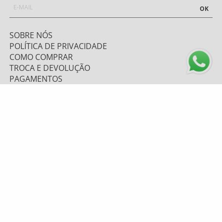
OK
SOBRE NÓS
POLÍTICA DE PRIVACIDADE
COMO COMPRAR
TROCA E DEVOLUÇÃO
PAGAMENTOS
FRETE E ENVIO
ATENDIMENTO
0800 643 1919 - (48) 9 9669.7156
TELEVENDAS: (48) 9 9628-6067
atendimento@mzplumasul.com.br
Segunda-feira a Sexta-feira
08:00h às 17:00h
FORMAS DE PAGAMENTO