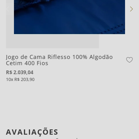
02 Fronhas 50cm x 70cm
Jogo de Cama Riflesso 100% Algodão
Cetim 400 Fios
R$
2
.
039
,
04
10
R$
203
,
90
AVALIAÇÕES