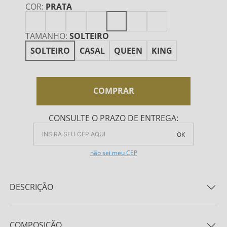
COR
:
PRATA
TAMANHO
:
SOLTEIRO
SOLTEIRO
CASAL
QUEEN
KING
COMPRAR
CONSULTE O PRAZO DE ENTREGA:
OK
não sei meu CEP
DESCRIÇÃO
Celebrando a doce harmonia entre a leveza e a
elegância, a coleção NATU é uma expressão daquilo
COMPOSIÇÃO