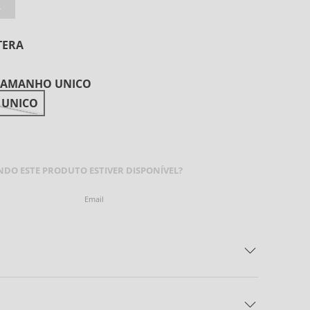
L
TERA
TAMANHO UNICO
 UNICO
HEGAR
DO ESTE PRODUTO ESTIVER DISPONÍVEL?
ENVIAR
ricano Bella Mesa Monstera 30% Linho 70% Tencel