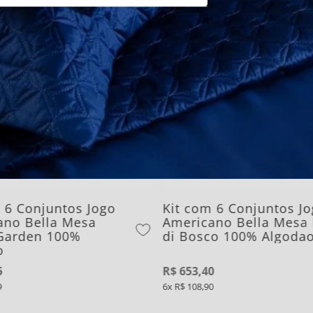
 6 Conjuntos Jogo
Kit com 6 Conjuntos J
ano Bella Mesa
Americano Bella Mesa
Garden 100%
di Bosco 100% Algoda
o
5
R$
653
,
40
9
6
R$
108
,
90