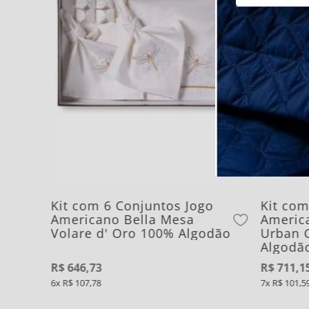
Kit com 6 Conjuntos Jogo
Kit com
Americano Bella Mesa
Americ
Volare d' Oro 100% Algodão
Urban 
Algodã
R$
646
,
73
R$
711
,
1
6
R$
107
,
78
7
R$
101
,
5