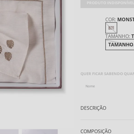
PRODUTO INDISPONÍVE
COR
:
MONS
TAMANHO
:
TAMANHO
AVISE-ME QUANDO C
QUER FICAR SABENDO QUAN
DESCRIÇÃO
Kit com 6 Conjuntos Jogo Ame
COMPOSIÇÃO