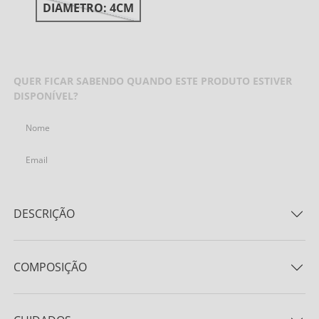
DIAMETRO: 4CM
AVISE-ME QUANDO CHEGAR
QUER FICAR SABENDO QUANDO ESTE PRODUTO ESTIVER
DISPONÍVEL?
ENVIAR
DESCRIÇÃO
Porta Guardanapo 30% Linho 70% Tencel
COMPOSIÇÃO
Tecido 30% Linho 70% Tencel