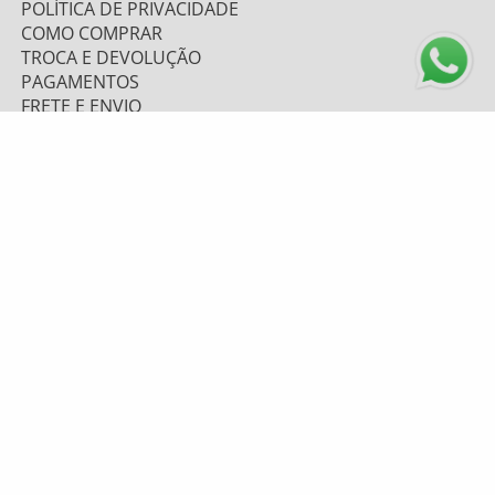
POLÍTICA DE PRIVACIDADE
COMO COMPRAR
TROCA E DEVOLUÇÃO
PAGAMENTOS
FRETE E ENVIO
ATENDIMENTO
0800 643 1919 - (48) 9 9669.7156
TELEVENDAS: (48) 9 9628-6067
atendimento@mzplumasul.com.br
Segunda-feira a Sexta-feira
08:00h às 17:00h
FORMAS DE PAGAMENTO
PLUMASUL
CNPJ: 04.263.920/0001-53
RUA GETÚLIO LUIZ FERNANDES, 1063
BELA VISTA - GRAVATAL/SC
CEP 88735-000