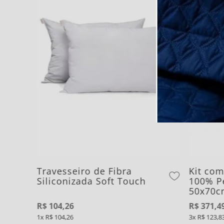
Travesseiro de Fibra
Kit com
Siliconizada Soft Touch
100% P
50x70c
R$
104
,
26
R$
371
,
4
1
R$
104
,
26
3
R$
123
,
8