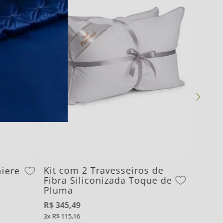
Kit com 2 Travesseiros de
iere
Fibra Siliconizada Toque de
Pluma
R$
345
,
49
3
R$
115
,
16