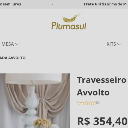
x
sem juros
Frete Grátis
acima de R$ 
MESA
KITS
IZADA AVVOLTO
Travesseiro 
Avvolto
(
0
)
R$
354
,
40