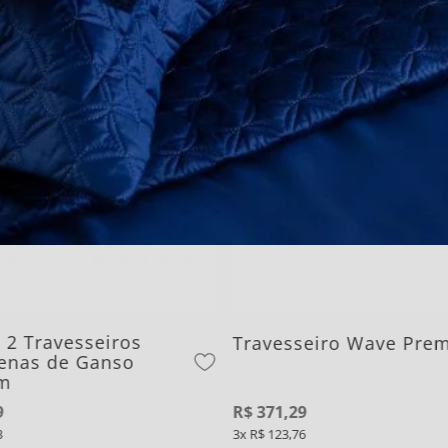
 2 Travesseiros
Travesseiro Wave Prem
enas de Ganso
m
9
R$
371
,
29
3
3
R$
123
,
76