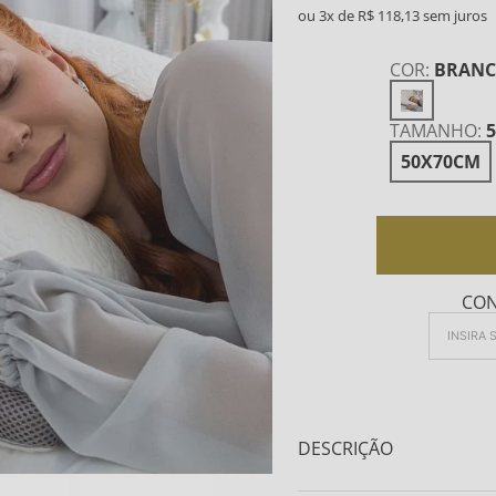
3
R$
118
,
13
COR
:
BRAN
TAMANHO
:
50X70CM
CON
DESCRIÇÃO