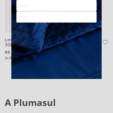
CADASTRE-SE
Lençol com Elástico 100% Algodão Cetim
300 fios
R$
305
,
80
3
R$
101
,
93
A Plumasul